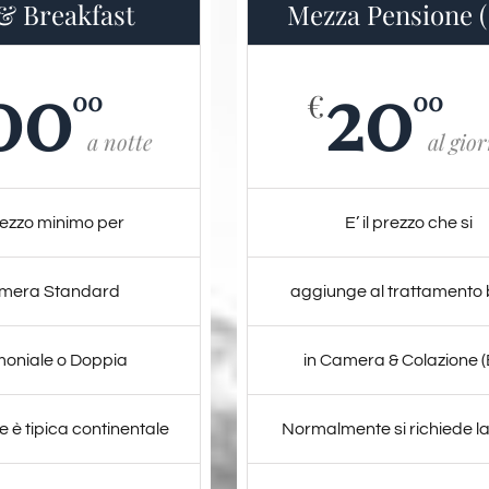
& Breakfast
Mezza Pensione 
00
20
00
00
€
a notte
al gio
prezzo minimo per
E’ il prezzo che si
amera Standard
aggiunge al trattamento
moniale o Doppia
in Camera & Colazione 
e è tipica continentale
Normalmente si richiede l