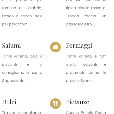
famoso di Calabria,
tipica cipolla rossa di
fresco o secco, solo
Tropea faccia un
per palati forti!
passo indietro…
Salumi
Formaggi
Tante varietà, dolci o
Tante varietà e tutti
piccanti e vi
molto saporiti e
consigliamo la nostra
profumati, come le
Soppessata
provole Silane
Dolci
Pietanze
Tra i tanti segnaliamo
Cuccia, Frittola, Pasta