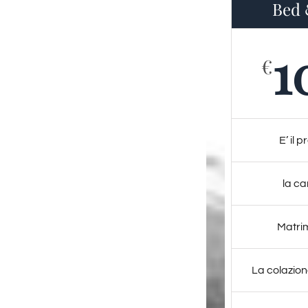
Bed 
1
€
E’ il 
la c
Matri
La colazion