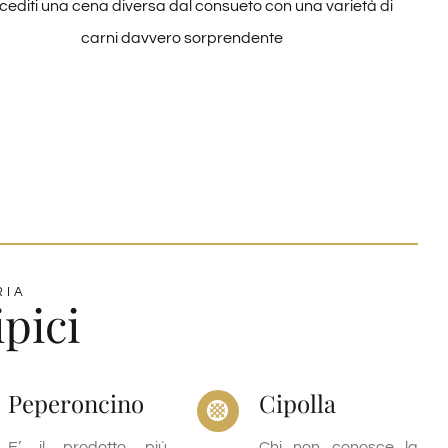
editi una cena diversa dal consueto con una varietà di
carni davvero sorprendente
RIA
ipici
Peperoncino
Cipolla
E’ il prodotto più
Chi non conosce la