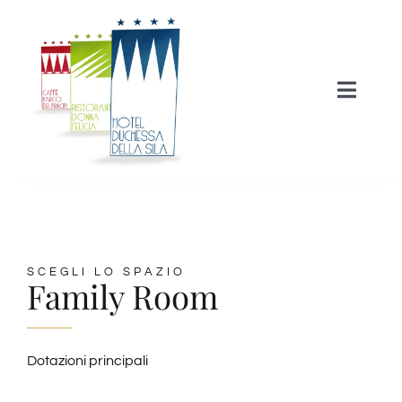
Skip
to
content
Toggle
Naviga
HOME
HOTEL
SCEGLI LO SPAZIO
RISTORAZIONE
Family Room
EVENTI
Dotazioni principali
ATTIVITA’