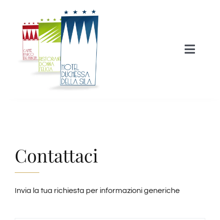
Skip
to
content
Toggle
Naviga
HOME
HOTEL
Contattaci
RISTORAZIONE
EVENTI
Invia la tua richiesta per informazioni generiche
ATTIVITA’